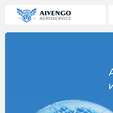
Авиаперевозки из Китая
Авиаперевозки из Кореи
Авиаперевозки ЮВА (Индия, Вьетнам)
Авиаперевозки из Турции
Авиаперевозки из Европы
Экспортные авиаперевозки из России