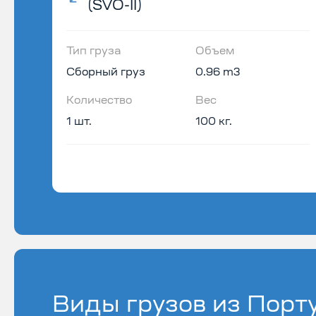
(SVO-II)
Тип груза
Объем
Сборный груз
0.96 m3
Количество
Вес
1 шт.
100 кг.
Виды грузов из Порт