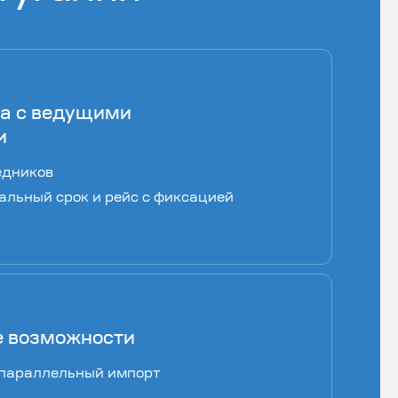
а с ведущими
и
едников
альный срок и рейс с фиксацией
 возможности
 параллельный импорт